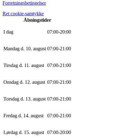
Forretningsbetingelser
Ret cookie-samtykke
Åbningstider
I dag
0
7
:
0
0
-
20
:
0
0
Mandag d. 10. august
0
7
:
0
0
-
21
:
0
0
Tirsdag d. 11. august
0
7
:
0
0
-
21
:
0
0
Onsdag d. 12. august
0
7
:
0
0
-
21
:
0
0
Torsdag d. 13. august
0
7
:
0
0
-
21
:
0
0
Fredag d. 14. august
0
7
:
0
0
-
21
:
0
0
Lørdag d. 15. august
0
7
:
0
0
-
20
:
0
0