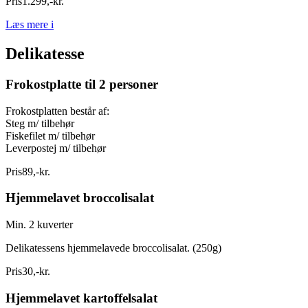
Pris
1.299
,
-
kr.
Læs mere
i
Delikatesse
Frokostplatte til 2 personer
Frokostplatten består af:
Steg m/ tilbehør
Fiskefilet m/ tilbehør
Leverpostej m/ tilbehør
Pris
89
,
-
kr.
Hjemmelavet broccolisalat
Min. 2 kuverter
Delikatessens hjemmelavede broccolisalat. (250g)
Pris
30
,
-
kr.
Hjemmelavet kartoffelsalat