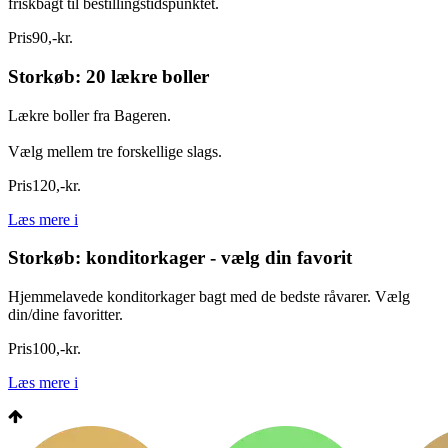
friskbagt til bestillingstidspunktet.
Pris
90
,
-
kr.
Storkøb: 20 lækre boller
Lækre boller fra Bageren.
Vælg mellem tre forskellige slags.
Pris
120
,
-
kr.
Læs mere
i
Storkøb: konditorkager - vælg din favorit
Hjemmelavede konditorkager bagt med de bedste råvarer. Vælg
din/dine favoritter.
Pris
100
,
-
kr.
Læs mere
i