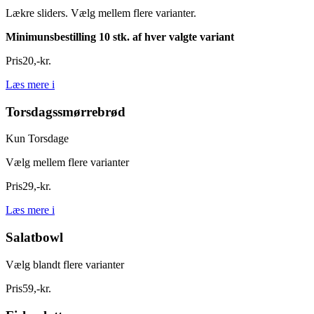
Lækre sliders. Vælg mellem flere varianter.
Minimunsbestilling 10 stk. af hver valgte variant
Pris
20
,
-
kr.
Læs mere
i
Torsdagssmørrebrød
Kun Torsdage
Vælg mellem flere varianter
Pris
29
,
-
kr.
Læs mere
i
Salatbowl
Vælg blandt flere varianter
Pris
59
,
-
kr.