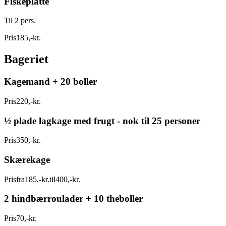
Fiskeplatte
Til 2 pers.
Pris
185
,
-
kr.
Bageriet
Kagemand + 20 boller
Pris
220
,
-
kr.
½ plade lagkage med frugt - nok til 25 personer
Pris
350
,
-
kr.
Skærekage
Pris
fra
185
,
-
kr.
til
400
,
-
kr.
2 hindbærroulader + 10 theboller
Pris
70
,
-
kr.