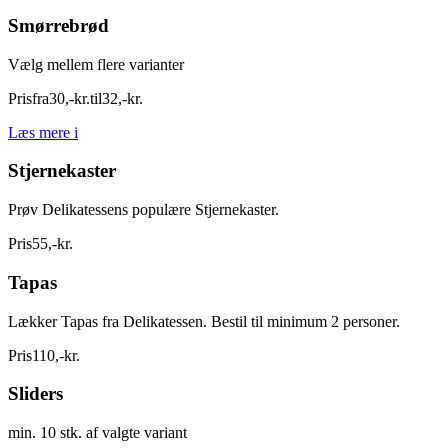
Smørrebrød
Vælg mellem flere varianter
Pris
fra
30
,
-
kr.
til
32
,
-
kr.
Læs mere
i
Stjernekaster
Prøv Delikatessens populære Stjernekaster.
Pris
55
,
-
kr.
Tapas
Lækker Tapas fra Delikatessen. Bestil til minimum 2 personer.
Pris
110
,
-
kr.
Sliders
min. 10 stk. af valgte variant