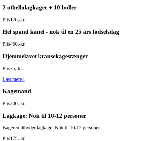
2 othellolagkager + 10 boller
Pris
170
,
-
kr.
Hel spand kanel - nok til en 25 års fødselsdag
Pris
450
,
-
kr.
Hjemmelavet kransekagestænger
Pris
35
,
-
kr.
Læs mere
i
Kagemand
Pris
200
,
-
kr.
Lagkage: Nok til 10-12 personer
Bageren tilbyder lagkage. Nok til 10-12 personer.
Pris
175
,
-
kr.