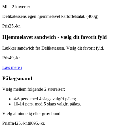
Min. 2 kuverter
Delikatessens egen hjemmelavet kartoffelsalat. (400g)
Pris
25
,
-
kr.
Hjemmelavet sandwich - vælg dit favorit fyld
Lækker sandwich fra Delikatessen. Vælg dit favorit fyld.
Pris
49
,
-
kr.
Læs mere
i
Pålægsmand
Vælg mellem følgende 2 størrelser:
4-6 pers. med 4 slags valgfri pålæg.
10-14 pers. med 5 slags valgfri pålæg.
Vælg almindelig eller grov bund.
Pris
fra
425
,
-
kr.
til
695
,
-
kr.