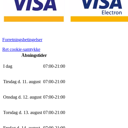
Forretningsbetingelser
Ret cookie-samtykke
Åbningstider
I dag
0
7
:
0
0
-
21
:
0
0
Tirsdag d. 11. august
0
7
:
0
0
-
21
:
0
0
Onsdag d. 12. august
0
7
:
0
0
-
21
:
0
0
Torsdag d. 13. august
0
7
:
0
0
-
21
:
0
0
Fredag d. 14. august
0
7
:
0
0
-
21
:
0
0